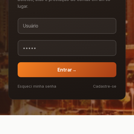
lugar.
Entrar
→
Esqueci minha senha
Cadastre-se