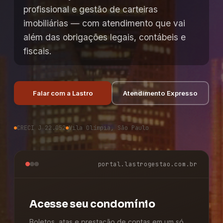
profissional e gestão de carteiras
imobiliárias — com atendimento que vai
além das obrigações legais, contábeis e
fiscais.
Falar com a Lastro
Atendimento Expresso
CRECI J 22.052
Vila Olímpia, São Paulo
portal.lastrogestao.com.br
Acesse seu condomínio
Boletos, atas e prestação de contas em um só